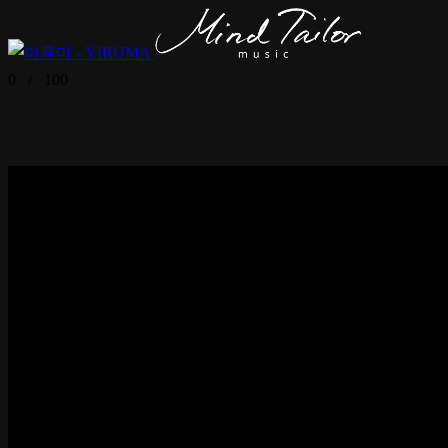
0
/
100