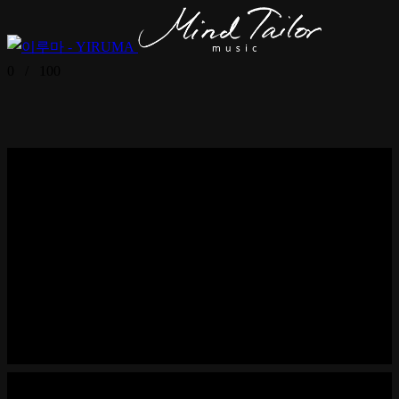
0
/
100